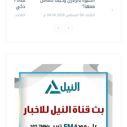
التنبوء بالزلازل وكيف نتعامل
قناة السويس 
معها؟
ذكي بالطاقة
الثلاثاء، 04 اغسطس 2026 04:04 م
الثلاثاء، 14 يوليو 2026 06:11 م