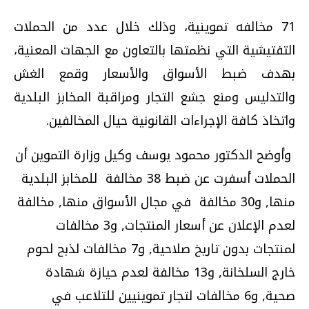
71
مخالفه تموينية، وذلك خلال عدد من الحملات
التفتيشية التي نظمتها بالتعاون مع الجهات المعنية،
بهدف ضبط الأسواق والأسعار وقمع الغش
والتدليس ومنع جشع التجار ومراقبة المخابز البلدية
واتخاذ كافة الإجراءات القانونية حيال المخالفين.
وأوضح الدكتور محمود يوسف وكيل وزارة التموين أن
الحملات أسفرت عن ضبط
38
مخالفة للمخابز البلدية
منها, و
30
مخالفة في مجال الأسواق منها, مخالفة
لعدم الإعلان عن أسعار المنتجات, و
3
مخالفات
لمنتجات بدون تاريخ صلاحية, و
7
مخالفات لذبح لحوم
خارج السلخانة, و
13
مخالفة لعدم حيازة شهادة
صحية, و
6
مخالفات لتجار تموينيين للتلاعب في