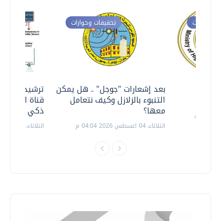
ت وحوارات
تحقيقات وحوارات
معي ..
بعد إشعارات "جوجل" .. هل يمكن
ترشيدا للمياه
التنبوء بالزلازل وكيف نتعامل
قناة السويس 
معها؟
ذكي بالطاقة
الثلاثاء، 04 اغسطس 2026 04:04 م
الثلاثاء، 14 يوليو 2026 06:11 م