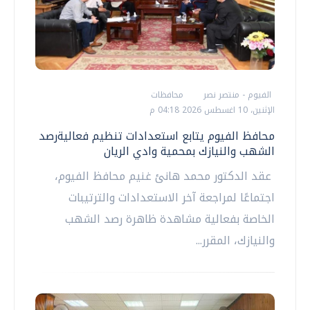
الفيوم - منتصر نصر
محافظات
الإثنين، 10 اغسطس 2026 04:18 م
محافظ الفيوم يتابع استعدادات تنظيم فعاليةرصد
الشهب والنيازك بمحمية وادي الريان
عقد الدكتور محمد هانئ غنيم محافظ الفيوم،
اجتماعًا لمراجعة آخر الاستعدادات والترتيبات
الخاصة بفعالية مشاهدة ظاهرة رصد الشهب
والنيازك، المقرر...