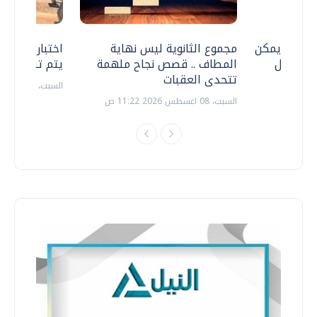
 .. هل يمكن
مجموع الثانوية ليس نهاية
اختبارات القد
ف نتعامل
المطاف .. قصص نجاح ملهمة
يتم تنظيمها 
تتحدى العقبات
السبت، 18 يوليو 2026 09:22 ص
السبت، 08 اغسطس 2026 11:22 ص