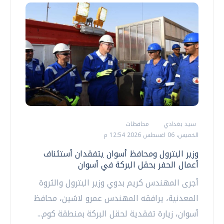
سيد بغدادي
محافظات
الخميس، 06 اغسطس 2026 12:54 م
وزير البترول ومحافظ أسوان يتفقدان أستئناف
أعمال الحفر بحقل البركة في أسوان
أجرى المهندس كريم بدوي وزير البترول والثروة
المعدنية، يرافقه المهندس عمرو لاشين، محافظ
أسوان، زيارة تفقدية لحقل البركة بمنطقة كوم...