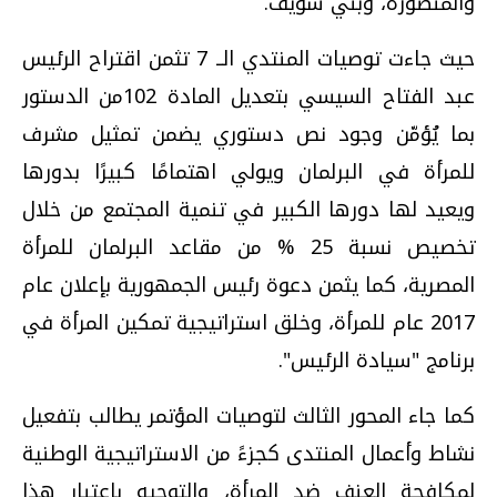
والمنصورة، وبني سويف.
حيث جاءت توصيات المنتدي الــ 7 تثمن اقتراح الرئيس
عبد الفتاح السيسي بتعديل المادة 102من الدستور
بما يُؤمّن وجود نص دستوري يضمن تمثيل مشرف
للمرأة في البرلمان ويولي اهتمامًا كبيرًا بدورها
ويعيد لها دورها الكبير في تنمية المجتمع من خلال
تخصيص نسبة 25 % من مقاعد البرلمان للمرأة
المصرية، كما يثمن دعوة رئيس الجمهورية بإعلان عام
2017 عام للمرأة، وخلق استراتيجية تمكين المرأة في
برنامج "سيادة الرئيس".
كما جاء المحور الثالث لتوصيات المؤتمر يطالب بتفعيل
نشاط وأعمال المنتدى كجزءً من الاستراتيجية الوطنية
لمكافحة العنف ضد المرأة، والتوجيه باعتبار هذا