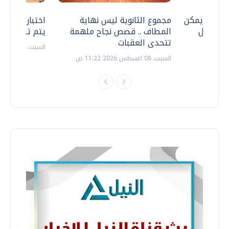
 .. هل يمكن
مجموع الثانوية ليس نهاية
اختبارات القد
ف نتعامل
المطاف .. قصص نجاح ملهمة
يتم تنظيمها 
تتحدى العقبات
السبت، 18 يوليو 2026 09:22 ص
السبت، 08 اغسطس 2026 11:22 ص