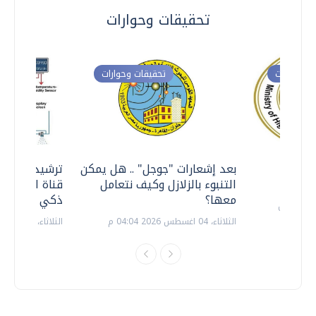
تحقيقات وحوارات
ت وحوارات
تحقيقات وحوارات
معي ..
بعد إشعارات "جوجل" .. هل يمكن
ترشيدا للمياه
التنبوء بالزلازل وكيف نتعامل
قناة السويس 
معها؟
ذكي بالطاقة
الثلاثاء، 04 اغسطس 2026 04:04 م
الثلاثاء، 14 يوليو 2026 06:11 م