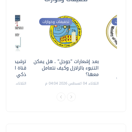
ت وحوارات
تحقيقات وحوارات
معي ..
بعد إشعارات "جوجل" .. هل يمكن
ترشيدا للمياه
التنبوء بالزلازل وكيف نتعامل
قناة السويس 
معها؟
ذكي بالطاقة
الثلاثاء، 04 اغسطس 2026 04:04 م
الثلاثاء، 14 يوليو 2026 06:11 م