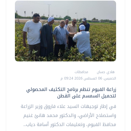
هادي حسان
محافظات
الخميس، 06 اغسطس 2026 09:24 م
زراعة الفيوم تنظم برنامج التكثيف المحصولي
لتحميل السمسم على القطن
في إطار توجيهات السيد علاء فاروق وزير الزراعة
واستصلاح الأراضي، والدكتور محمد هانئ غنيم
محافظ الفيوم، وتعليمات الدكتور أسامة دياب...