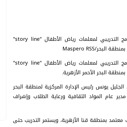
تحقيقات وحوارات
تحقيقات وحوارات
انطلقت صباح اليوم السبت فعاليات البرنامج التدريبي لمعلمات رياض الأطفال "story line"
البحر/Maspero RSS
مج التدريبي لمعلمات رياض الأطفال "
story line
"
قمي.. تقنيات واعدة
دليلك للتنسيق الجامعي .. تساؤلات
بمنطقة البحر الأحمر الأزهرية.
وإجابات
لجليل يونس رئيس الإدارة المركزية لمنطقة البحر
السبت، 01 اغسطس 2026 10:25 ص
مدير عام المواد الثقافية ورعاية الطلاب وإشراف
 معتمد بمنطقة قنا الأزهرية، ويستمر التدريب حتى