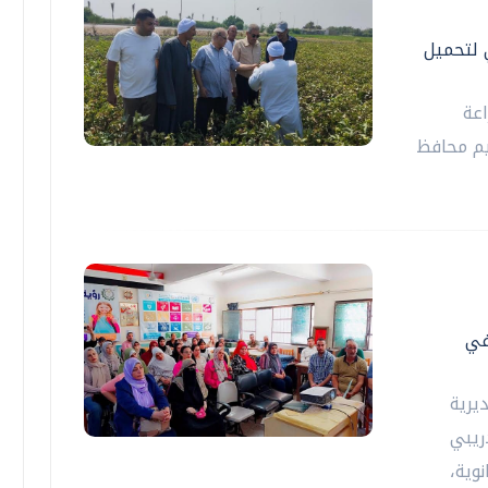
 لتحميل
اعة
يم محافظ
في
يرية
دريبي
وية،