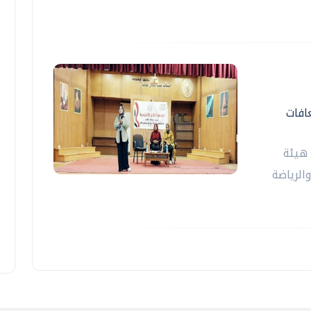
افات
 هيئة
الرياضة