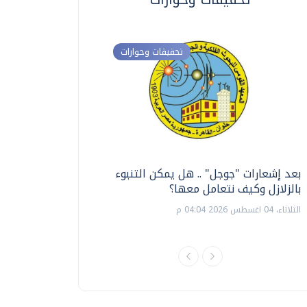
تحقيقات وحوارات
بعد إشعارات "جوجل" .. هل يمكن التنبوء
ترشيدا للمياه والطاق
بالزلازل وكيف نتعامل معها؟
السويس تبتكر نظام ر
الشمسية
الثلاثاء، 04 اغسطس 2026 04:04 م
الثلاثاء، 14 يوليو 2026 06:11 م