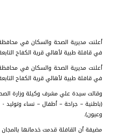
تحقيقات وحوارات
في قافلة طبية لأهالي قرية الكفاح التابعة لمركز ال
في قافلة طبية لأهالي قرية الكفاح التابعة 
موجات الطقس الساخنة.. لماذا تحدث وكيف
فيديو.. الإعلام الر
نواجهها؟
وتحديات هائلة
الخميس، 23 يوليو 2026 05:18 م
الخميس، 30 يوليو 2026 01:09 م
(باطنية – جراحة – أطفال – نساء وتوليد -
وعيون).
مضيفة أن القافلة قدمت خدماتها بالمجان