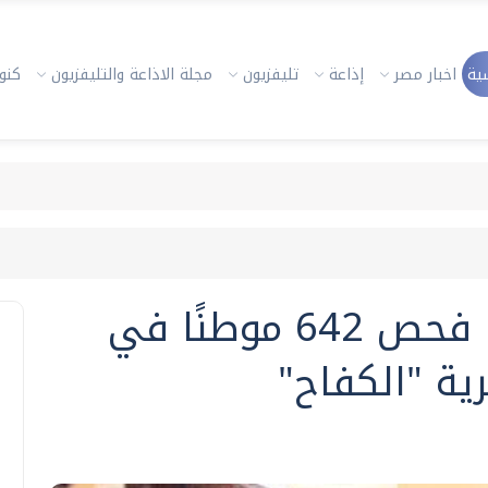
ية
اخبار مصر
إذاعة
تليفزيون
مجلة الاذاعة والتليفزيون
كنوز
"صحة الوادي الجديد": فحص 642 موطنًا في
ية "الكفاح"