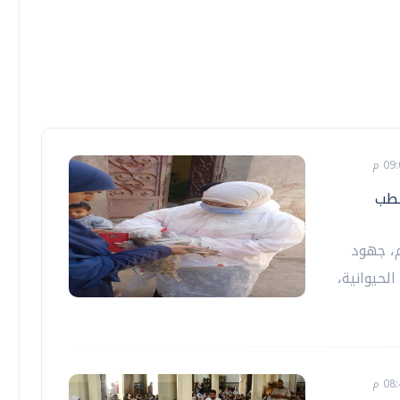
لطب
م، جهود
لحيوانية،