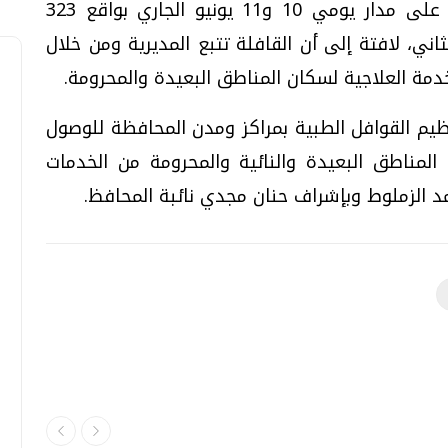
المنطقة والقرى التابعة والمناطق القريبة على مدار يومي 10 و11 يونيو الجاري بواقع 323
لأول و 319 في اليوم الثاني، لافتة إلى أن القافلة تتبع المديرية ومن خلال
دمة العلاجية لسكان المناطق البعيدة والمحرومة.
يم القوافل الطبية بمراكز ومدن المحافظة للوصول
 المناطق البعيدة والنائية والمحرومة من الخدمات
مد الزملوط وبإشراف حنان مجدي نائبة المحافظ.