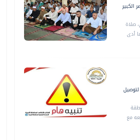
 الكبير
 صلاة
ا أدى
ة الدول العربية ٣ أيام لتوصيل
طقة
عه مع