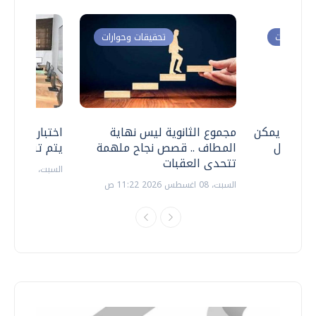
ت وحوارات
تحقيقات وحوارات
 .. هل يمكن
مجموع الثانوية ليس نهاية
اختبارات القد
ف نتعامل
المطاف .. قصص نجاح ملهمة
يتم تنظيمها 
تتحدى العقبات
السبت، 18 يوليو 2026 09:22 ص
السبت، 08 اغسطس 2026 11:22 ص