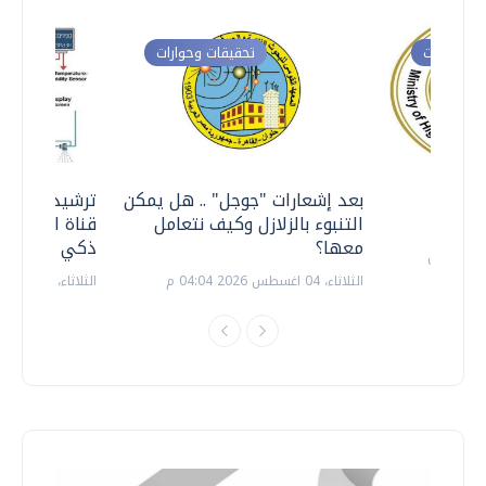
ت وحوارات
تحقيقات وحوارات
معي ..
بعد إشعارات "جوجل" .. هل يمكن
ترشيدا للمياه
التنبوء بالزلازل وكيف نتعامل
قناة السويس 
معها؟
ذكي بالطاقة
الثلاثاء، 04 اغسطس 2026 04:04 م
الثلاثاء، 14 يوليو 2026 06:11 م