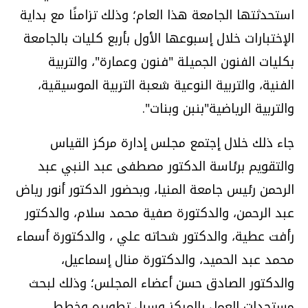
استحدثتها الجامعة هذا العام؛ وذلك تزامنًا مع بداية
الإختبارات خلال إسبوعها الأول بأربع كليات بالجامعة
بكليات الفنون الجميلة "فنون وعمارة"، والتربية
الفنية، والتربية النوعية شعبة التربية الموسيقية،
والتربية الرياضية"بنبن وبنات".
جاء ذلك خلال إجتمع مجلس إدارة مركز القياس
والتقويم برئاسة الدكتور مصطفى عبد النبي عبد
الرحمن رئيس جامعة المنيا، وبحضور الدكتور أنور رياض
عبد الرحمن، والدكتورة صفية محمد سلام، والدكتور
رأفت عطية، والدكتور شحاته علي ، والدكتورة أسماء
محمد عبد الحميد، والدكتورة منال إسماعيل،
والدكتور الصادق حسن أعضاء المجلس؛ وذلك لبحث
مستجدات العمل بالمركز وسبل تطويره وخطط