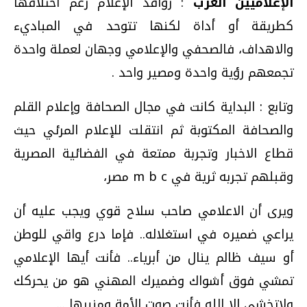
الإعلاميين العرب
: روافد الإعلام رغم اختلافها
كطريقة أو أداة لكنها تتوحد في المباديء
والاهداف، فالصحفي والإعلامي وجهان لعملة واحدة
تجمعهم رؤية واحدة ومصير واحد .
وتابع : البداية كانت في مجال الصحافة وإعلام القلم
والصحافة المكتوبة ثم انتقلت للإعلام المرئي حيث
قطاع الاخبار وتجربة ممتعة في الفضائية المصرية
وقبلهم تجربه ثرية في m b c مصر،
ويرى أن الاعلامي صاحب سلاح قوي ويجب عليه أن
يراعي ضميره في استغلاله.. فإما درع واقي للوطن
أو سيف ظالم ينال من أبرياء.. فأنت أيها الإعلامي
تمشي فوق أشواك وضميرك المهني هو من يحركك
ولاتخشي إلا الله فأنت صوت الأمة ومنبرها ...