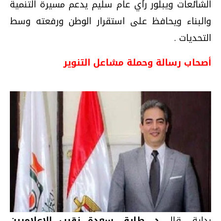
الشائعات ويبلور رأي عام سليم يدعم مسيرة التنمية
والبناء ويحافظ على استقرار الوطن ورفعته وسط
التحديات .
أصحاب رسالة وحملة مشاعل التنوير
بداية ..قال
د. طارق سعدة نقيب الإعلاميين