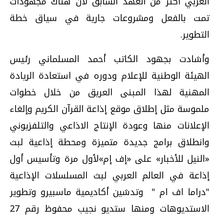
العربي أكثر من العهد السابق لأن هناك مجهودات
تمت بالفعل ومشروعات جارية في سياق خطة
التطوير.
وأشادت بجهود الكاتب أحمد المسلماني رئيس
الهيئة الوطنية للإعلام ودوره في استعادة الريادة
المهنية لهذا المبنى العريق من خلال خطوات
ملموسة مثل إطلاق موقع إذاعة القرآن الكريم وإلغاء
الإعلانات منها وعودة الإنتاج الاذاعي والتلفزيوني
وانطلاق برامج جديدة متميزة ومحطة إذاعية لبث
«النيل للأخبار» على «إف إم»لأول مرة وتأسيس أول
إذاعة في العالم العربي لبث المسلسلات الإذاعية
"دراما اف ام " وتدشين أكاديمية ماسبيرو وتطوير
الاستديوهات ومنها ستديو نجيب محفوظ رقم 27