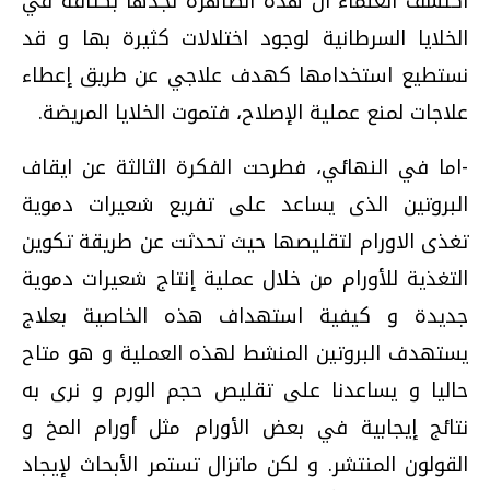
اكتشف العلماء أن هذه الظاهرة نجدها بكثافة في
الخلايا السرطانية لوجود اختلالات كثيرة بها و قد
نستطيع استخدامها كهدف علاجي عن طريق إعطاء
علاجات لمنع عملية الإصلاح، فتموت الخلايا المريضة.
-اما في النهائي، فطرحت الفكرة الثالثة عن ايقاف
البروتين الذى يساعد على تفريع شعيرات دموية
تغذى الاورام لتقليصها حيث تحدثت عن طريقة تكوين
التغذية للأورام من خلال عملية إنتاج شعيرات دموية
جديدة و كيفية استهداف هذه الخاصية بعلاج
يستهدف البروتين المنشط لهذه العملية و هو متاح
حاليا و يساعدنا على تقليص حجم الورم و نرى به
نتائج إيجابية في بعض الأورام مثل أورام المخ و
القولون المنتشر. و لكن ماتزال تستمر الأبحاث لإيجاد