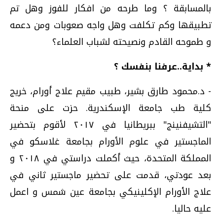
بالمسابقة ؟ وما طرحه من افكار للفوز وهل تم
تطبيقها وكم تكلفت وهل واجه صعوبات ومن دعمه
و طموحه القادم ونصيحته لشباب العلماء؟
* بداية..عرفنا بنفسك ؟
- د.محمود طارق بشير، طبيب مقيم علاج أورام، خريج
كلية طب جامعة الإسكندرية. حزت على منحة
"التشيفنينج" ببريطانيا في ٢٠١٧ لأقوم بتحضير
الماجستير في علوم الأورام بجامعة غلاسكو في
المملكة المتحدة، حيث أكملت دراستي في ٢٠١٨ و
بعد عودتي، قدمت على تحضير ماجستير ثاني في
علاج الأورام الإكلينيكي بجامعة عين شمس و اعمل
عليه حاليا.