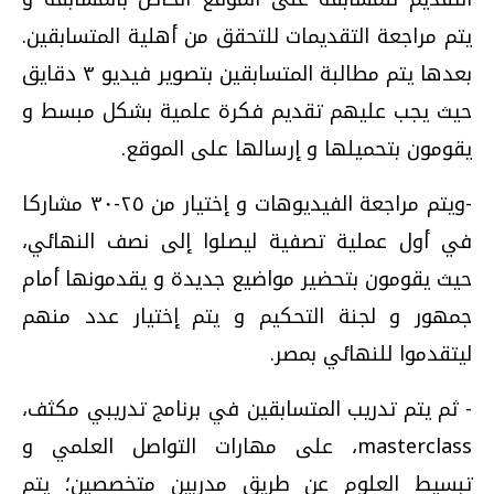
يتم مراجعة التقديمات للتحقق من أهلية المتسابقين.
بعدها يتم مطالبة المتسابقين بتصوير فيديو ٣ دقايق
حيث يجب عليهم تقديم فكرة علمية بشكل مبسط و
يقومون بتحميلها و إرسالها على الموقع.
-ويتم مراجعة الفيديوهات و إختيار من ٢٥-٣٠ مشاركا
في أول عملية تصفية ليصلوا إلى نصف النهائي،
حيث يقومون بتحضير مواضيع جديدة و يقدمونها أمام
جمهور و لجنة التحكيم و يتم إختيار عدد منهم
ليتقدموا للنهائي بمصر.
- ثم يتم تدريب المتسابقين في برنامج تدريبي مكثف،
masterclass، على مهارات التواصل العلمي و
تبسيط العلوم عن طريق مدربين متخصصين؛ يتم