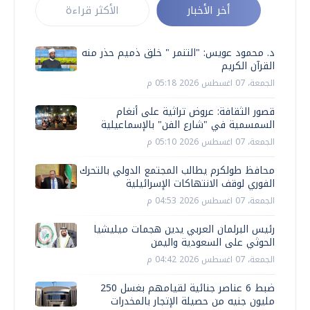
أخر الأخبار
الأكثر قراءة
د. محمود عويس: "التنمر " خلق ذميم حذر منه
القرآن الكريم
الجمعة، 07 اغسطس 2026 05:18 م
قصور الثقافة: عروض تراثية على أنغام
السمسمية في "شارع الفن" بالإسماعيلية
الجمعة، 07 اغسطس 2026 05:10 م
محافظ طولكرم يطالب المجتمع الدولي بالتحرك
الفوري لوقف الانتهاكات الإسرائيلية
الجمعة، 07 اغسطس 2026 04:53 م
رئيس البرلمان العربي يدين هجمات ميليشيا
الحوثي على السعودية واليمن
الجمعة، 07 اغسطس 2026 04:42 م
ضبط 6 عناصر جنائية لقيامهم بغسل 250
مليون جنيه من حصيلة الإتجار بالمخدرات