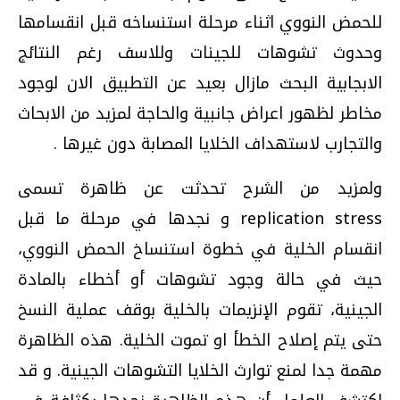
للحمض النووي اثناء مرحلة استنساخه قبل انقسامها
وحدوث تشوهات للجينات وللاسف رغم النتائج
الابجابية البحث مازال بعيد عن التطبيق الان لوجود
مخاطر لظهور اعراض جانبية والحاجة لمزيد من الابحاث
والتجارب لاستهداف الخلايا المصابة دون غيرها .
ولمزيد من الشرح تحدثت عن ظاهرة تسمى
replication stress و نجدها في مرحلة ما قبل
انقسام الخلية في خطوة استنساخ الحمض النووي،
حيث في حالة وجود تشوهات أو أخطاء بالمادة
الجينية، تقوم الإنزيمات بالخلية بوقف عملية النسخ
حتى يتم إصلاح الخطأ او تموت الخلية. هذه الظاهرة
مهمة جدا لمنع توارث الخلايا التشوهات الجينية. و قد