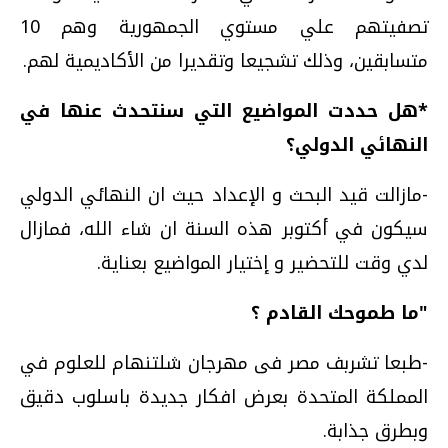
تصفيتهم علي مستوي الجمهورية وهم 10
متسابقين، وذلك تشجيعا وتقديرا من الأكاديمية لهم.
*هل حددت المواضيع التي سنتحدث عنها في
النهائي الدولي؟
-مازالت قيد البحث و الإعداد حيث ان النهائي الدولي
سيكون في أكتوبر هذه السنة ان شاء الله، فمازال
لدي وقت للتحضير و إختيار المواضيع بعناية.
"ما طموحك القادم ؟
-طبعا تشربف مصر فى مهرجان شلتنهام للعلوم في
المملكة المتحدة بعرض افكار جديدة باسلوب دقيق
وبطرق جذابة.