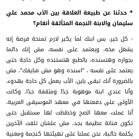
* حدثنا عن طبيعة العلاقة بين الأب محمد علي
سليمان والابنة النجمة المتألقة أنغام؟
- كل خير، بس ابنك لما يكبر لازم تمنحة فرصة إنه
يشغل مخه، ويعتمد على نفسه، مش إنك دائما
بجواره وهتسنده، بالطبع هتستنده وكل حاجة حتى
يعتمد على نفسه ، "اسنده وهو مش شايفك"، مش
بالضرورة أنك تبقى باين، الأب يعمل كل حاجة بهدوء،
وأنا عندي ابنة موهوبة جدًا ومثقفة جدًا، وكانت
الأولى على دفعتها في معهد الموسيقى العربية،
أنا عملت معها الصح وخططت لها مستقبل حتى
تكون فنانة عظيمة بجد، مش علشان تلفت الآخرين
بكلمة خائبة، نحن عملنا على تهيئتها كنجمة ومغنية