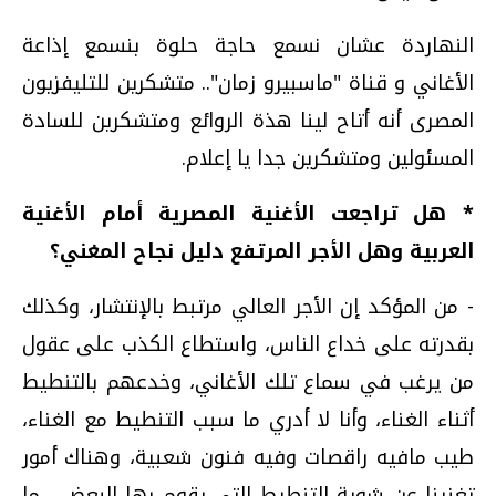
النهاردة عشان نسمع حاجة حلوة بنسمع إذاعة
الأغاني و قناة "ماسبيرو زمان".. متشكرين للتليفزيون
المصرى أنه أتاح لينا هذة الروائع ومتشكرين للسادة
المسئولين ومتشكرين جدا يا إعلام.
* هل تراجعت الأغنية المصرية أمام الأغنية
العربية وهل الأجر المرتفع دليل نجاح المغني؟
- من المؤكد إن الأجر العالي مرتبط بالإنتشار، وكذلك
بقدرته على خداع الناس، واستطاع الكذب على عقول
من يرغب في سماع تلك الأغاني، وخدعهم بالتنطيط
أثناء الغناء، وأنا لا أدري ما سبب التنطيط مع الغناء،
طيب مافيه راقصات وفيه فنون شعبية، وهناك أمور
تغنينا عن شوية التنطيط التي يقوم بها البعض ، ما