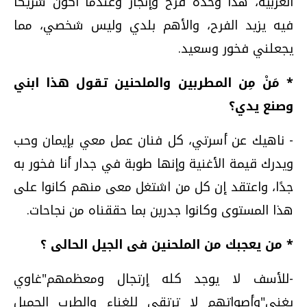
العربية، هذا وحده فرح وإنجاز وعندما أكون شريكا
فيه يزيد الفرح، والأهم بلدي وليس شخصي، مما
يجعلني فخور وسعيد.
* مَنْ مِن المطربين والملحنين تقول هذا ابني
وصنع يدي؟
- ناهيك عن أسرتي، كل فنان عمل معي بإيمان وحب
ويدرك قيمة الأغنية وإنها طوبة في جدار أنا فخور به
جدًا، واعتقد إن كل من اشتغل معى منهم كانوا على
هذا المستوى وكانوا جدرين بما حققناه من نجاحات.
* من يعجبك من الملحنين فى الجيل الحالى ؟
-للأسف لا يوجد كله إرتجال ومعظمهم"غاوي
يغني"وأصواتهم لا ترتقى للغناء والطرب الجميل