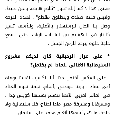
معنى هذا ؟ كما إنك تقول "كلام هايف، ولحن عبيط،
ولابس فلنه حملات وبنطلون مقطع" ، لهذة الدرجة
وصل بنا الحال للإستهتار بالأغنية، وللأسف تسير
كالنار فى الهشيم بين الشباب، الواحد حتى يسمع
حاجة حلوة بيرجع للزمن الجميل .
* على غرار الرحبانية كان لديكم مشروع
السليمانية الغنائى ..لماذا لم يكتمل؟
- على العكس أكتمل جدًا، أنا انكسرت نفسيًا بوفاة
أخى عماد ، وربنا عوضني بأنغام، نجمة نجوم الغناء
في العالم العربي، لأنها بتهتم بعملها كويس جدا ،
ومشرفانا ومشرفة مصر، ماذا احتاج، فلا سليمانية ولا
حاجة، ما هي أسمها أنغام محمد علي سليمان.