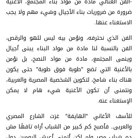
-الفن الغنائي مادة من مواد بناء المجتمع، الاغنية
ضرورة من ضروريات بناء الأجيال وشيء مهم ولا يجب
الاستغناء عنها.
الفن الذي نحترفه، ونؤمن بيه ليس للهو والرقص،
الفن بالنسبة لنا مادة من مواد البناء يبنى أجيال
وينمى المجتمع، مادة من مواد النصح، بل نؤمن
بالأغنية التي تضع "طوبة فوق طوبة" حتى يكون
هناك بناء شامخ، لتكوين الشخصية المصرية والعربية،
ونتمنى أن تكون الأغنية شيء هام لا يمكن
الإستغناء عنه.
للأسف الأغاني "الهايفة" غزت الشارع المصري
والعربى.. فأصبح كم كبير من الشباب أراه تافهًا مش
ده شباب مصر ولم اكن أتمنى أعيش اليومين دول