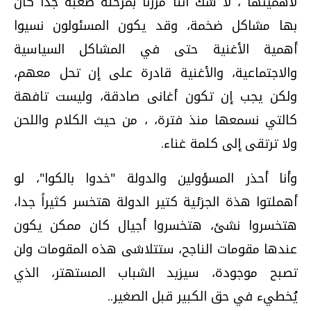
لأهميتها ، لا شك أننا مررنا بمرحلة صعبة جدا كان
بها مشاكل ضخمة، وقد يكون المسئولون نسيوا
أهمية الأغنية حتى في المشاكل السياسية
والاجتماعية، والأغنية قادرة على إن تحل معهم،
ولكن يجب إن تكون أغانى صادقة، وليست تافهة
كالتي نسمعها منذ فترة، ، من حيث الكلام واللحن
ولا ترتقى إلى كلمة غناء.
وأنا أحذر المسؤولين والدولة "خدوا بالكوا"، لو
أهملتوا هذة الجزئية كتير الدولة هتخسر كثيراً جدا،
هتخسروا نشئ، هتخسروا أجيال كان ممكن يكون
عندها مقومات الناجح، ستتلاشى هذه المقومات ولن
تصبح موجودة، سيزيد الشباب المستهتر، الذي
يُخطيء في حق الكبير قبل الصغير..