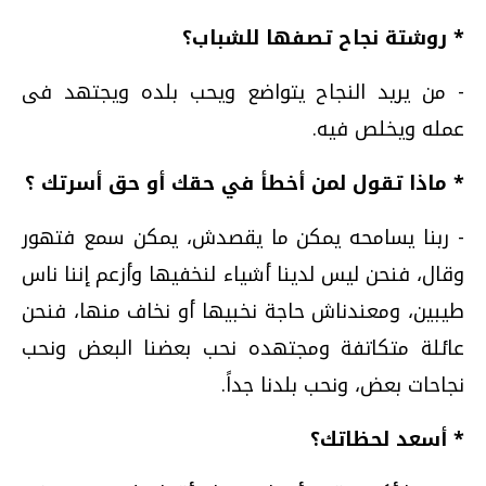
* روشتة نجاح تصفها للشباب؟
- من يريد النجاح يتواضع ويحب بلده ويجتهد فى
عمله ويخلص فيه.
* ماذا تقول لمن أخطأ في حقك أو حق أسرتك ؟
- ربنا يسامحه يمكن ما يقصدش، يمكن سمع فتهور
وقال، فنحن ليس لدينا أشياء لنخفيها وأزعم إننا ناس
طيبين، ومعندناش حاجة نخبيها أو نخاف منها، فنحن
عائلة متكاتفة ومجتهده نحب بعضنا البعض ونحب
نجاحات بعض، ونحب بلدنا جداً.
* أسعد لحظاتك؟