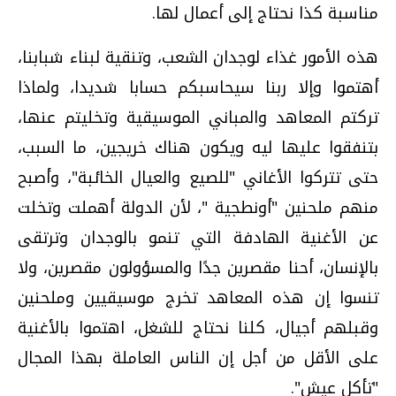
مناسبة كذا نحتاج إلى أعمال لها.
هذه الأمور غذاء لوجدان الشعب، وتنقية لبناء شبابنا،
أهتموا وإلا ربنا سيحاسبكم حسابا شديدا، ولماذا
تركتم المعاهد والمباني الموسيقية وتخليتم عنها،
بتنفقوا عليها ليه ويكون هناك خريجين، ما السبب،
حتى تتركوا الأغاني "للصيع والعيال الخائبة"، وأصبح
منهم ملحنين "أونطجية "، لأن الدولة أهملت وتخلت
عن الأغنية الهادفة التي تنمو بالوجدان وترتقى
بالإنسان، أحنا مقصرين جدًا والمسؤولون مقصرين، ولا
تنسوا إن هذه المعاهد تخرج موسيقيين وملحنين
وقبلهم أجيال، كلنا نحتاج للشغل، اهتموا بالأغنية
على الأقل من أجل إن الناس العاملة بهذا المجال
"تأكل عيش".