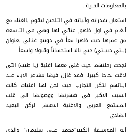
بالمعلومات الفنية .
استعان بقدراته وآلياته في التلحين ليقوم بالغناء مع
أنغام في اول ظهور غنائي لها وهي في التاسعة
من عمرها حيث ظهرا معاً في دويتو غنائي بعنوان
(بنتي حبيبتي) حتي نالا استحساناً وقبولا واسعاً.
نجحت رحلتهما حيث غني معها اغنية (يا طيب) التي
لاقت نجاحا كبيرا.. فقد غازل فيها مشاعر الاباء عند
ابنائهم لتكرر التجارب حيث لحن لها اغنيات كانت
السبب الاكبر في شهرتها ووصولها الي قلب
المستمع العربي والاغنية الاشهر الركن البعيد
الهادي.
أنه الموسيقار الكبير"محمد علي سليمان" والذي