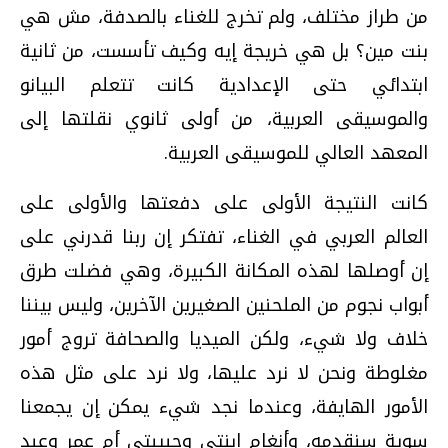
من طراز مختلف، ولم تخرج للغناء بالصدفة، مش هي
بنت مين؟ بل هي خريجة إيه وكيف تأسست، من ثانية
ابتدائي حتى الإعدادية كانت تتعلم البيانو
والموسيقى العربية، من أولى ثانوي نقلتها إلى
المعهد العالي للموسيقى العربية.
كانت النتيجة الأولى على دفعتها والأولى على
العالم العربي في الغناء، تفتكر إن ربنا قدرني على
إن أوصلها لهذه المكانة الكبيرة، وهي فضلت طرق
أبواب نجوم من الملحنين الصغيرين الآخرين، وليس بيننا
خلاف ولا شيء، ولكن الميديا والصحافة تروج أمور
مغلوطة ونحن لا نرد عليها، ولا نرد على مثل هذه
الأمور الهايفة، وعندما نجد شيء يمكن إن يجمعنا
سوية سنقدمه، وأنغام ابنتي وحبيبتي أم عمر وعبد