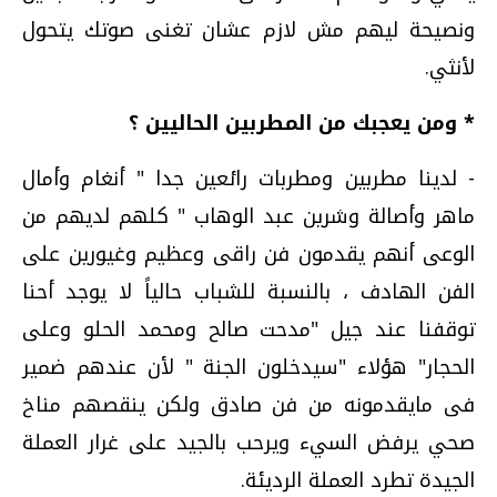
ونصيحة ليهم مش لازم عشان تغنى صوتك يتحول
لأنثي.
* ومن يعجبك من المطربين الحاليين ؟
- لدينا مطربين ومطربات رائعين جدا " أنغام وأمال
ماهر وأصالة وشرين عبد الوهاب " كلهم لديهم من
الوعى أنهم يقدمون فن راقى وعظيم وغيورين على
الفن الهادف ، بالنسبة للشباب حالياً لا يوجد أحنا
توقفنا عند جيل "مدحت صالح ومحمد الحلو وعلى
الحجار" هؤلاء "سيدخلون الجنة " لأن عندهم ضمير
فى مايقدمونه من فن صادق ولكن ينقصهم مناخ
صحي يرفض السيء ويرحب بالجيد على غرار العملة
الجيدة تطرد العملة الرديئة.