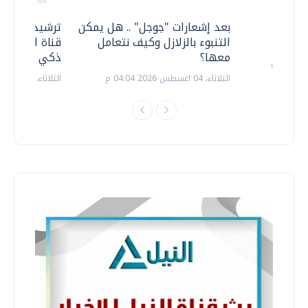
معي ..
بعد إشعارات "جوجل" .. هل يمكن
ترشيدا للمياه
التنبوء بالزلازل وكيف نتعامل
قناة السويس 
معها؟
ذكي بالطاقة
الثلاثاء، 04 اغسطس 2026 04:04 م
الثلاثاء، 14 يوليو 2026 06:11 م