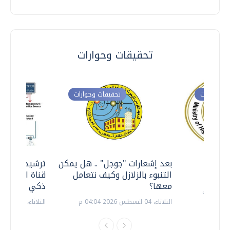
تحقيقات وحوارات
ت وحوارات
تحقيقات وحوارات
معي ..
بعد إشعارات "جوجل" .. هل يمكن
ترشيدا للمياه
التنبوء بالزلازل وكيف نتعامل
قناة السويس 
معها؟
ذكي بالطاقة
الثلاثاء، 04 اغسطس 2026 04:04 م
الثلاثاء، 14 يوليو 2026 06:11 م