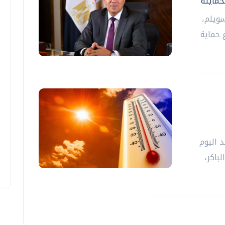
حمايته
سويلم،
 حماية
د اليوم
باكر،