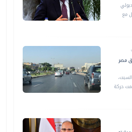
بولي
ل مع
يق مصر
السبت،
ظمت حركة