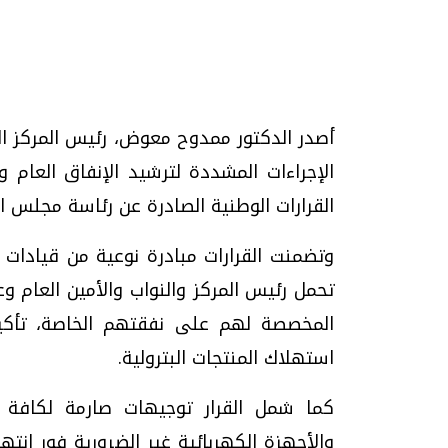
تحقيقات وحوارات
أصدر الدكتور ممدوح معوض، رئيس المركز الق
الإجراءات المشددة لترشيد الإنفاق العام و
القرارات الوطنية الصادرة عن رئاسة مجلس الو
وتضمنت القرارات مبادرة نوعية من قيادات 
موجات الطقس الساخنة.. لماذا تحدث وكيف
فيديو.. الإعلام الر
تحمل رئيس المركز والنواب والأمين العام وع
نواجهها؟
وتحديات هائلة
المخصصة لهم على نفقتهم الخاصة، تأكيد
الخميس، 23 يوليو 2026 05:18 م
الخميس، 30 يوليو 2026 01:09 م
استهلاك المنتجات البترولية.
كما شمل القرار توجيهات صارمة لكافة الم
والأجهزة الكهربائية غير الضرورية فور انته