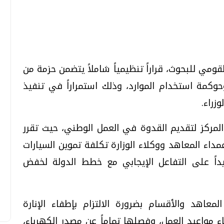
تحقيقات وحوارات
تحقيقات وحوارات
ومي للبحوث، قراراً تنظيمياً شاملاً يتضمن حزمة من
حوكمة استخدام الموارد، وذلك استمراراً في تنفيذ
زراء.
المركز لتقديم القدوة في العمل الوطني، حيث تقرر
قمي.. تقنيات واعدة
دليلك للتنسيق الجامعي .. تساؤلات
مداء المعاهد ووكلاء الوزارة تكلفة تموين السيارات
وإجابات
اً على التفاعل الإيجابي مع خطط الدولة لخفض
السبت، 01 اغسطس 2026 10:25 ص
عاهد والأقسام بضرورة الالتزام بإطفاء الإنارة
اء مواعيد العمل، وفصلها تماماً عن مصدر الكهرباء،