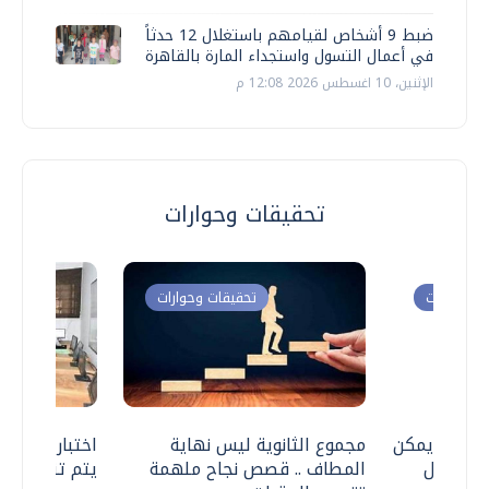
ضبط 9 أشخاص لقيامهم باستغلال 12 حدثاً
في أعمال التسول واستجداء المارة بالقاهرة
الإثنين، 10 اغسطس 2026 12:08 م
تحقيقات وحوارات
ت وحوارات
تحقيقات وحوارات
 .. هل يمكن
مجموع الثانوية ليس نهاية
اختبارات القد
ف نتعامل
المطاف .. قصص نجاح ملهمة
يتم تنظيمها 