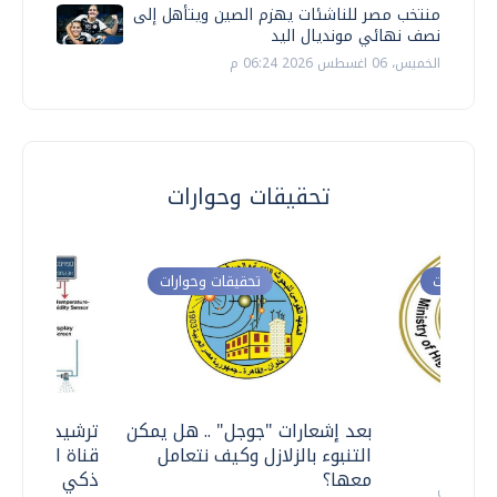
منتخب مصر للناشئات يهزم الصين ويتأهل إلى
نصف نهائي مونديال اليد
الخميس، 06 اغسطس 2026 06:24 م
تحقيقات وحوارات
ت وحوارات
تحقيقات وحوارات
معي ..
بعد إشعارات "جوجل" .. هل يمكن
ترشيدا للمياه
التنبوء بالزلازل وكيف نتعامل
قناة السويس 
معها؟
ذكي بالطاقة