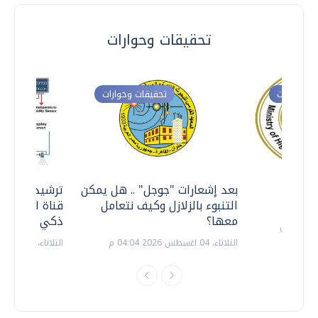
تحقيقات وحوارات
ت وحوارات
تحقيقات وحوارات
معي ..
بعد إشعارات "جوجل" .. هل يمكن
ترشيدا للمياه
التنبوء بالزلازل وكيف نتعامل
قناة السويس 
معها؟
ذكي بالطاقة
الثلاثاء، 04 اغسطس 2026 04:04 م
الثلاثاء، 14 يوليو 2026 06:11 م