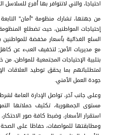
احتياجا، والتي لاتتوافر بها أفرع للسلاسل الت
من جهتها، تشارك منظومة "أمان" التابعة ل
إحتياجات المواطنين، حيث تضطلع المنظومة ب
السلع الغذائية بأسعار مخفضة للمواطنين با
مع مديريات الأمن; لتخفيف العبء عن كاهل ا
بتلبية الإحتياجات المجتمعية للمواطن، من خ
لمتطلباتهم بما يحقق توطيد العلاقات ا
جودة العمل الأمني.
وعلى جانب آخر، تواصل الإدارة العامة لشرط
مستوى الجمهورية، تكثيف حملاتها التمو
استقرار الأسعار، وضبط كافة صور الاحتكار،
ومطابقتها للمواصفات، حفاظا على الصحة ا