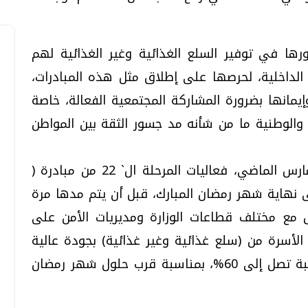
ورها في توفير السلع الغذائية وغير الغذائية لهم
لداخلية، لحرصها على إطلاق مثل هذه المبادرات،
يمانها بضرورة المشاركة المجتمعية الفعالة، خاصة
، والوطنية ما من شأنه مد جسور الثقة بين المواطن
وكانت وزارة الداخلية قد أطلقت منتصف مارس الماضي، فعاليات المرحلة ال` 22 من مبادرة (
ثم تم مدها حتى نهاية شهر رمضان المبارك، قبل أن يتم مدها مرة
ق مع مختلف قطاعات الوزارة ومديريات الأمن على
لأسرة من (سلع غذائية وغير غذائية) بجودة عالية
وأسعار مخفضة عن مثيلاتها بالأسواق بنسبة تصل إلى 60%، بمناسبة قرب حلول شهر رمضان