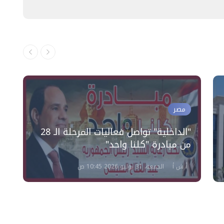
مصر
"الداخلية" تواصل فعاليات المرحلة الـ 28
ا
من مبادرة "كلنا واحد"
ا
أ ش أ
الجمعة، 31 يوليو 2026 10:45 ص