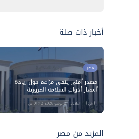
أخبار ذات صلة
مصر
لإرهابي
مصدر أمني ينفي مزاعم حول زيادة
لإصلاح
أسعار أدوات السلامة المرورية
أ ش أ
الثلاثاء، 21 يوليو 2026 01:12 ص
المزيد من مصر