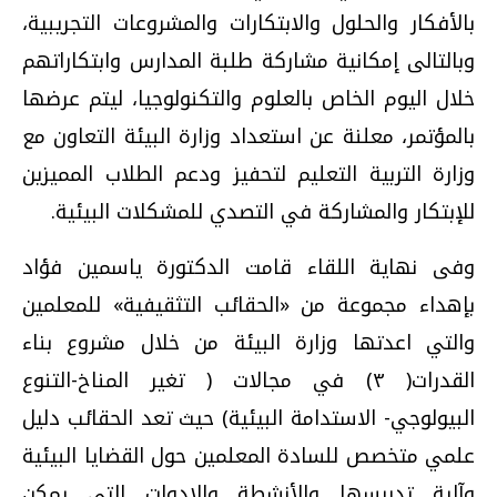
بالأفكار والحلول والابتكارات والمشروعات التجريبية،
وبالتالى إمكانية مشاركة طلبة المدارس وابتكاراتهم
خلال اليوم الخاص بالعلوم والتكنولوجيا، ليتم عرضها
بالمؤتمر، معلنة عن استعداد وزارة البيئة التعاون مع
وزارة التربية التعليم لتحفيز ودعم الطلاب المميزين
للإبتكار والمشاركة في التصدي للمشكلات البيئية.
وفى نهاية اللقاء قامت الدكتورة ياسمين فؤاد
بإهداء مجموعة من «الحقائب التثقيفية» للمعلمين
والتي اعدتها وزارة البيئة من خلال مشروع بناء
القدرات( ٣) في مجالات ( تغير المناخ-التنوع
البيولوجي- الاستدامة البيئية) حيث تعد الحقائب دليل
علمي متخصص للسادة المعلمين حول القضايا البيئية
وآلية تدريسها والأنشطة والادوات التي يمكن