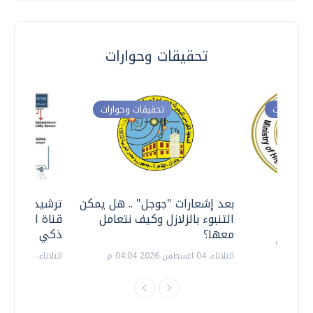
تحقيقات وحوارات
ت وحوارات
تحقيقات وحوارات
معي ..
بعد إشعارات "جوجل" .. هل يمكن
ترشيدا للمياه
التنبوء بالزلازل وكيف نتعامل
قناة السويس 
معها؟
ذكي بالطاقة
الثلاثاء، 04 اغسطس 2026 04:04 م
الثلاثاء، 14 يوليو 2026 06:11 م