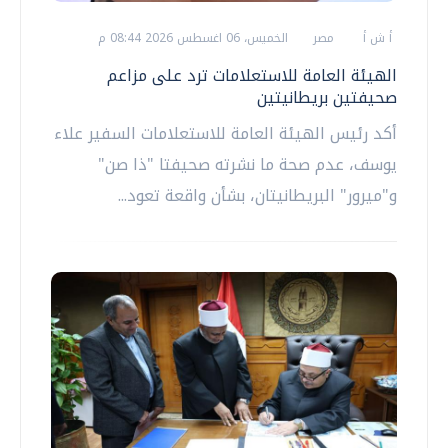
أ ش أ
مصر
الخميس، 06 اغسطس 2026 08:44 م
الهيئة العامة للاستعلامات ترد على مزاعم
صحيفتين بريطانيتين
أكد رئيس الهيئة العامة للاستعلامات السفير علاء
يوسف، عدم صحة ما نشرته صحيفتا "ذا صن"
و"ميرور" البريطانيتان، بشأن واقعة تعود...