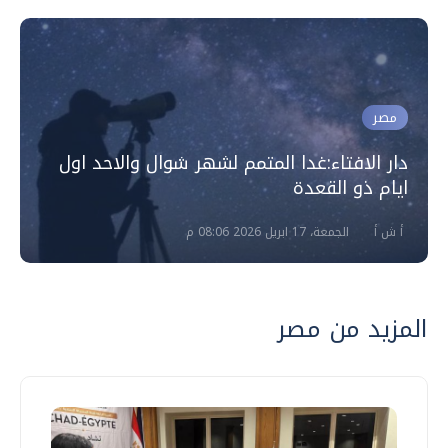
مصر
دار الافتاء:غدا المتمم لشهر شوال والاحد اول
ايام ذو القعدة
أ ش أ
الجمعة، 17 ابريل 2026 08:06 م
المزيد من مصر