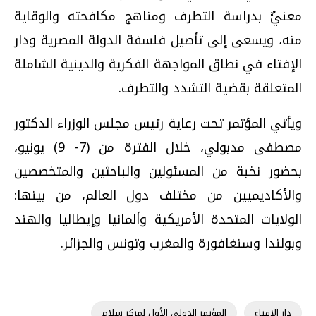
معنيٌّ بدراسة التطرف ومناهج مكافحته والوقاية
منه، ويسعى إلى تأصيل فلسفة الدولة المصرية ودار
الإفتاء في نطاق المواجهة الفكرية والدينية الشاملة
المتعلقة بقضية التشدد والتطرف.
ويأتي المؤتمر تحت رعاية رئيس مجلس الوزراء الدكتور
مصطفى مدبولي، خلال الفترة من (7- 9) يونيو،
بحضور نخبة من المسئولين والباحثين والمتخصصين
والأكاديميين من مختلف دول العالم، من بينها:
الولايات المتحدة الأمريكية وألمانيا وإيطاليا والهند
وبولندا وسنغافورة والمغرب وتونس والجزائر.
دار الافتاء
المؤتمر الدولي الأول لمركز سلام