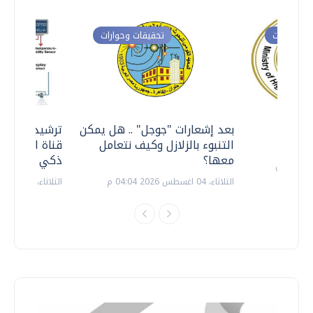
ت وحوارات
تحقيقات وحوارات
معي ..
بعد إشعارات "جوجل" .. هل يمكن
ترشيدا للمياه
التنبوء بالزلازل وكيف نتعامل
قناة السويس 
معها؟
ذكي بالطاقة
الثلاثاء، 04 اغسطس 2026 04:04 م
الثلاثاء، 14 يوليو 2026 06:11 م