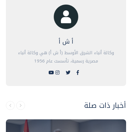
أ ش أ
وكالة أنباء الشرق الأوسط (أ ش أ) هي وكالة أنباء
مصرية رسمية، تأسست عام 1956
أخبار ذات صلة