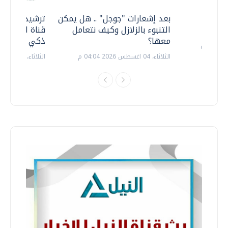
معي ..
بعد إشعارات "جوجل" .. هل يمكن
ترشيدا للمياه
التنبوء بالزلازل وكيف نتعامل
قناة السويس 
معها؟
ذكي بالطاقة
الثلاثاء، 04 اغسطس 2026 04:04 م
الثلاثاء، 14 يوليو 2026 06:11 م