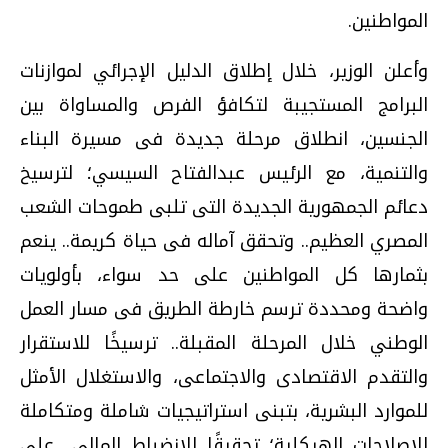
المواطنين.
وأعلن الوزير، خلال إطلاق الدليل الإجرائي لموازنات
البرامج المستجيبة لتكافؤ الفرص والمساواة بين
الجنسين، انطلاق مرحلة جديدة فى مسيرة البناء
والتنمية، مع الرئيس عبدالفتاح السيسي؛ لترسيخ
دعائم الجمهورية الجديدة التى تلبى طموحات الشعب
المصري العظيم.. وتحقق آماله فى حياة كريمة.. ينعم
بثمارها كل المواطنين على حد سواء، بأولويات
واضحة ومحددة ترسم خارطة الطريق فى مسار العمل
الوطني خلال المرحلة المقبلة.. ترسيخًا للاستقرار
والتقدم الاقتصادى والاجتماعى، والاستغلال الأمثل
للموارد البشرية، بتبنى استراتيجيات شاملة ومتكاملة
للإصلاحات الهيكلية؛ تحقيقًا للانضباط المالى.. على