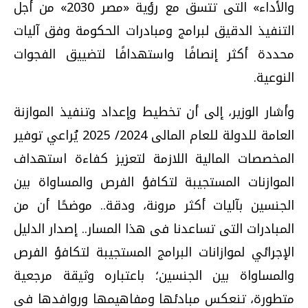
والأداء» التى تتسق مع رؤية «مصر 2030» من أجل
التنفيذ الدقيق لبرامج ومبادرات الحكومة وفق آليات
محددة أكثر إنصافًا واستهدافًا لتضييق الفجوات
النوعية.
وأشار الوزير، إلى أن تخطيط وإعداد وتنفيذ الموازنة
العامة للدولة للعام المالى 2024/ 2025 يُراعي توفير
المخصصات المالية اللازمة لتعزيز كفاءة استهداف
الموازنات المستجيبة لتكافؤ الفرص والمساواة بين
الجنسين بآليات أكثر مرونة، ودقة.. موضحًا أن من
المبادرات التى تساعدنا فى هذا المسار.. إصدار الدليل
الإجرائي لموازانات البرامج المستجيبة لتكافؤ الفرص
والمساواة بين الجنسين؛ باعتباره وثيقة مرجعية
متطورة، تنعكس مبادئها ومفاهيمها وروافدها فى