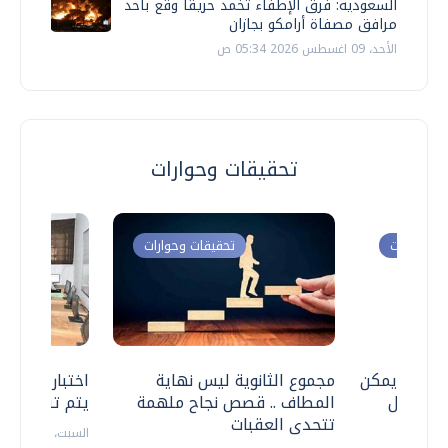
السعودية: فرق الإطفاء تخمد حريقا وقع بأحد
مرافق مصفاة أرامكو بجازان
الأحد، 09 اغسطس 2026 05:34 ص
تحقيقات وحوارات
ت وحوارات
تحقيقات وحوارات
 .. هل يمكن
مجموع الثانوية ليس نهاية
اختبارات القد
ف نتعامل
المطاف .. قصص نجاح ملهمة
يتم تنظيمها 
تتحدى العقبات
السبت، 18 يوليو 2026 09:22 ص