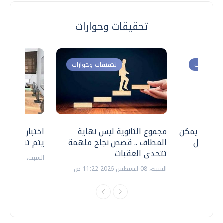
تحقيقات وحوارات
ت وحوارات
تحقيقات وحوارات
 .. هل يمكن
مجموع الثانوية ليس نهاية
اختبارات القد
ف نتعامل
المطاف .. قصص نجاح ملهمة
يتم تنظيمها 
تتحدى العقبات
السبت، 18 يوليو 2026 09:22 ص
السبت، 08 اغسطس 2026 11:22 ص