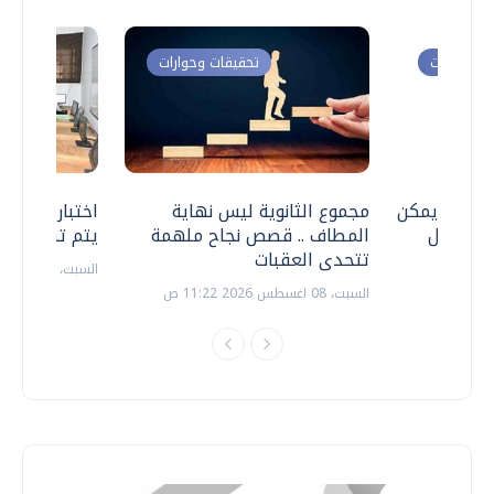
ت وحوارات
تحقيقات وحوارات
 .. هل يمكن
مجموع الثانوية ليس نهاية
اختبارات القد
ف نتعامل
المطاف .. قصص نجاح ملهمة
يتم تنظيمها 
تتحدى العقبات
السبت، 18 يوليو 2026 09:22 ص
السبت، 08 اغسطس 2026 11:22 ص