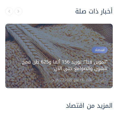
أخبار ذات صلة
اقتصاد
"تموين قنا": توريد 156 ألفا و625 طن قمح
للشون والصوامع حتى الآن
أ ش أ
الأحد، 18 مايو 2025 05:27 م
المزيد من اقتصاد