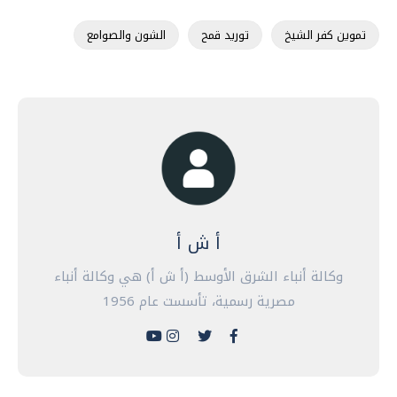
تموين كفر الشيخ
توريد قمح
الشون والصوامع
أ ش أ
وكالة أنباء الشرق الأوسط (أ ش أ) هي وكالة أنباء
مصرية رسمية، تأسست عام 1956