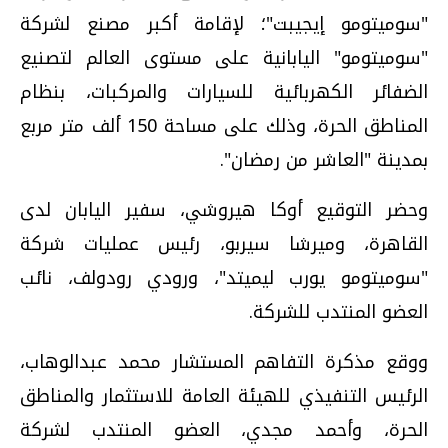
"سوميتومو إيجيبت"؛ لإقامة أكبر مصنع لشركة
"سومیتومو" اليابانية على مستوى العالم لتصنيع
الضفائر الكهربائية للسيارات والمركبات، بنظام
المناطق الحرة، وذلك على مساحة 150 ألف متر مربع
بمدينة "العاشر من رمضان".
وحضر التوقيع أوكا هيروشي، سفير اليابان لدى
القاهرة، ومیرشا سيربو، رئيس عمليات شركة
"سوميتومو يورب ليميتد"، ورودي رودولف، نائب
العضو المنتدب للشركة.
ووقع مذكرة التفاهم المستشار محمد عبدالوهاب،
الرئيس التنفيذي للهيئة العامة للاستثمار والمناطق
الحرة، وأحمد مجدي، العضو المنتدب لشركة