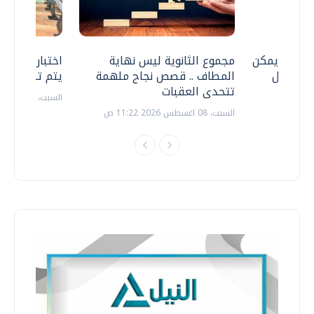
 .. هل يمكن
مجموع الثانوية ليس نهاية
اختبارات القد
ف نتعامل
المطاف .. قصص نجاح ملهمة
يتم تنظيمها 
تتحدى العقبات
السبت، 18 يوليو 2026 09:22 ص
السبت، 08 اغسطس 2026 11:22 ص