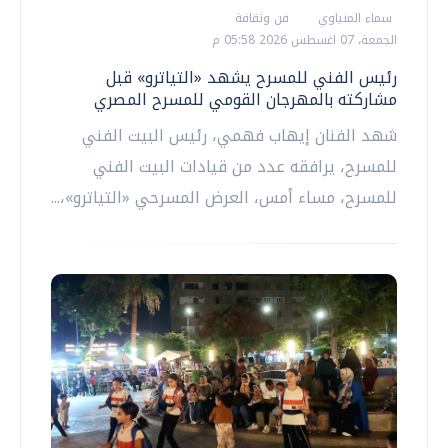
سماء المنياوي
فن وثقافة
الجمعة، 07 اغسطس 2026 05:58 م
رئيس الفني للمسرح يشهد «التياترو» قبل
مشاركته بالمهرجان القومي للمسرح المصري
شهد الفنان إيهاب فهمي، رئيس البيت الفني
للمسرح، يرافقه عدد من قيادات البيت الفني
للمسرح، مساء أمس، العرض المسرحي «التياترو»،...