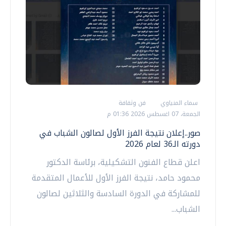
سماء المنياوي
فن وثقافة
الجمعة، 07 اغسطس 2026 01:36 م
صور..إعلان نتيجة الفرز الأول لصالون الشباب في
دورته الـ36 لعام 2026
اعلن قطاع الفنون التشكيلية، برئاسة الدكتور
محمود حامد، نتيجة الفرز الأول للأعمال المتقدمة
للمشاركة في الدورة السادسة والثلاثين لصالون
الشباب...