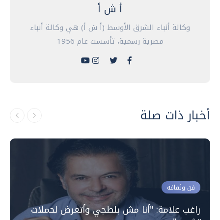
أ ش أ
وكالة أنباء الشرق الأوسط (أ ش أ) هي وكالة أنباء
مصرية رسمية، تأسست عام 1956
أخبار ذات صلة
فن وثقافة
راغب علامة: "أنا مش بلطجي وأتعرض لحملات