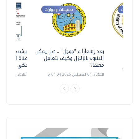
ت وحوارات
تحقيقات وحوارات
معي ..
بعد إشعارات "جوجل" .. هل يمكن
ترشيدا للمياه
التنبوء بالزلازل وكيف نتعامل
قناة السويس 
معها؟
ذكي بالطاقة
الثلاثاء، 04 اغسطس 2026 04:04 م
الثلاثاء، 14 يوليو 2026 06:11 م