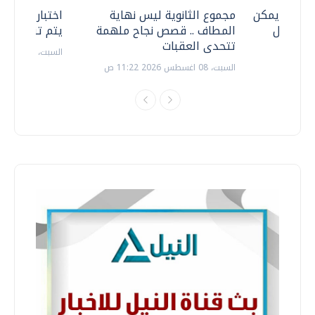
 .. هل يمكن
مجموع الثانوية ليس نهاية
اختبارات القد
ف نتعامل
المطاف .. قصص نجاح ملهمة
يتم تنظيمها 
تتحدى العقبات
السبت، 18 يوليو 2026 09:22 ص
السبت، 08 اغسطس 2026 11:22 ص