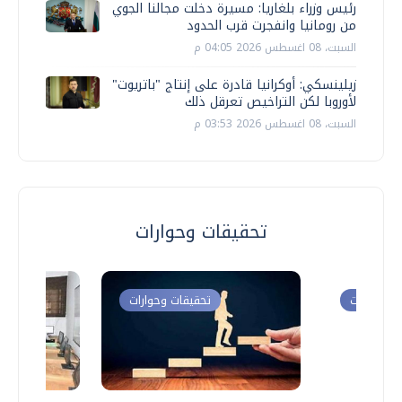
رئيس وزراء بلغاريا: مسيرة دخلت مجالنا الجوي
من رومانيا وانفجرت قرب الحدود
السبت، 08 اغسطس 2026 04:05 م
زيلينسكي: أوكرانيا قادرة على إنتاج "باتريوت"
لأوروبا لكن التراخيص تعرقل ذلك
السبت، 08 اغسطس 2026 03:53 م
تحقيقات وحوارات
ت وحوارات
تحقيقات وحوارات