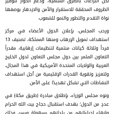
لحل النزاعات بالطرق السلمية، ودعم الحوار لتوفير
الظروف المحققة للاستقرار والأمن والازدهار بوصفها
نواة التقدم والتطور والنمو للشعوب.
ورحب المجلس، بإعلان الدول الأعضاء في مركز
استهداف تمويل الإرهاب ومنها المملكة، تصنيف 13
فرداً وثلاثة كيانات منتمية لتنظيمات إرهابية، مقدراً
التعاون المثمر بين دول مجلس التعاون لدول الخليج
العربية والولايات المتحدة الأمريكية في هذا المجال،
ولتعزيز وتقوية القدرات الإقليمية من أجل استهداف
النشاطات التي تشكل تهديدًا على الأمن.
ونوه مجلس الوزراء، بإطلاق مبادرة (طريق مكة) في
عددٍ من الدول؛ بهدف استقبال حجاج بيت الله الحرام
وإنهاء إجراءاتهم من بلدانهم بسهولة ويسر، وذلك