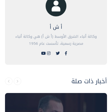
أ ش أ
وكالة أنباء الشرق الأوسط (أ ش أ) هي وكالة أنباء
مصرية رسمية، تأسست عام 1956
أخبار ذات صلة