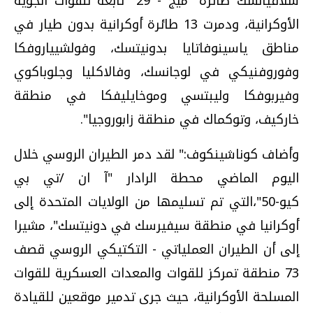
سلافيانسك طائرة "ميج - 29" تابعة للقوات الجوية
الأوكرانية، ودمرت 13 طائرة أوكرانية بدون طيار في
مناطق ياسينوفاتايا بدونيتسك، وفولشيياروفكا
وفوروفنيكي في لوجانسك، وفالاكليا وجلوباكوي
وفيربوفكا وليبتسي وموخايليفكا في منطقة
خاركيف، وتوكماك في منطقة زابوروجيا".
وأضاف كوناشينكوف:" لقد دمر الطيران الروسي خلال
اليوم الماضي محطة الرادار "آ ان /تي بي
كيو-50"،التي تم تسليمها من الولايات المتحدة إلى
أوكرانيا في منطقة سيفيرسك في دونيتسك"، مشيرا
إلى أن الطيران العملياتي - التكتيكي الروسي قصف
73 منطقة تمركز للقوات والمعدات العسكرية للقوات
المسلحة الأوكرانية، حيث جرى تدمير موقعين للقيادة