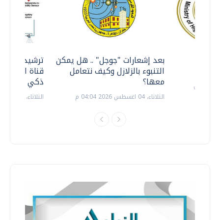
معي ..
بعد إشعارات "جوجل" .. هل يمكن
ترشيدا للمياه
التنبوء بالزلازل وكيف نتعامل
قناة السويس 
معها؟
ذكي بالطاقة
الثلاثاء، 04 اغسطس 2026 04:04 م
الثلاثاء، 14 يوليو 2026 06:11 م