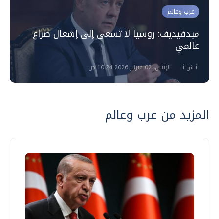
عرب وعالم
ميدفيديف: روسيا لا تسعى إلى إشعال صراع
عالمي
أ ش أ
الإثنين، 02 فبراير 2026 10:24 ص
المزيد من عرب وعالم