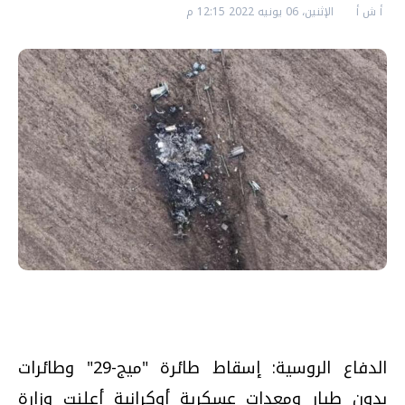
أ ش أ
الإثنين، 06 يونيه 2022 12:15 م
الدفاع الروسية: إسقاط طائرة "ميج-29" وطائرات
بدون طيار ومعدات عسكرية أوكرانية أعلنت وزارة