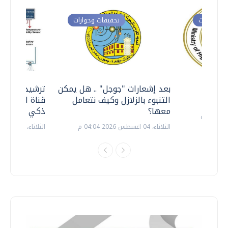
ت وحوارات
تحقيقات وحوارات
معي ..
بعد إشعارات "جوجل" .. هل يمكن
ترشيدا للمياه
التنبوء بالزلازل وكيف نتعامل
قناة السويس 
معها؟
ذكي بالطاقة
الثلاثاء، 04 اغسطس 2026 04:04 م
الثلاثاء، 14 يوليو 2026 06:11 م