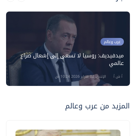
عرب وعالم
ميدفيديف: روسيا لا تسعى إلى إشعال صراع
عالمي
أ ش أ
الإثنين، 02 فبراير 2026 10:24 ص
المزيد من عرب وعالم