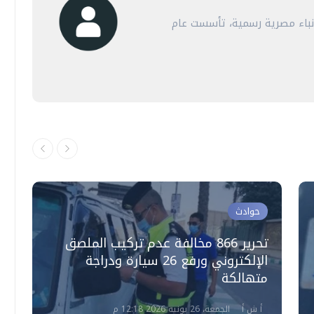
أنباء مصرية رسمية، تأسست عام
حوادث
تحرير 866 مخالفة عدم تركيب الملصق
الإلكتروني ورفع 26 سيارة ودراجة
متهالكة
ا
أ ش أ
الجمعة، 26 يونيه 2026 12:18 م