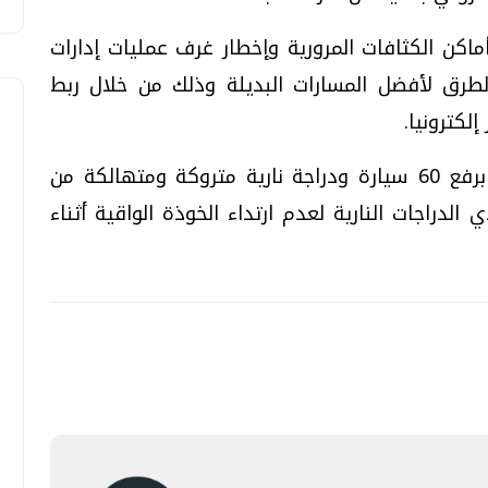
ماكن الكثافات المرورية وإخطار غرف عمليات إدارات
طرق لأفضل المسارات البديلة وذلك من خلال ربط
لكترونيا.
وفي السياق ذاته قامت الأجهزة المعنية برفع 60 سيارة ودراجة نارية متروكة ومتهالكة من
ير 1786 مخالفة لقائدي الدراجات النارية لعدم ارتداء الخوذة الواقية أثناء