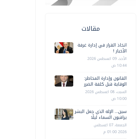
مقالات
اتخاذ القرار في إدارة غرفة
الأخبار !
الأحد، 09 اغسطس 2026
10:44 ص
القانون وإدارة المخاطر:
الوقاية قبل كلفة الضرر
السبت، 08 اغسطس 2026
حوادث
10:00 ص
حوادث
سين… الإله الذي جعل البشر
تحرير 932 مخالفة عدم تركيب الملصق
يراقبون السماء ليلًا
لإلكتروني
ساعة
الجمعة، 07 اغسطس
2026 01:00 م
أ ش أ
الجمعة، 02 مايو 2025 02:24 م
أ ش أ
الجمعة، 27 