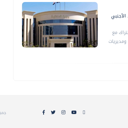
 الأجنبي
تراك مع
 ومديريات
© 26