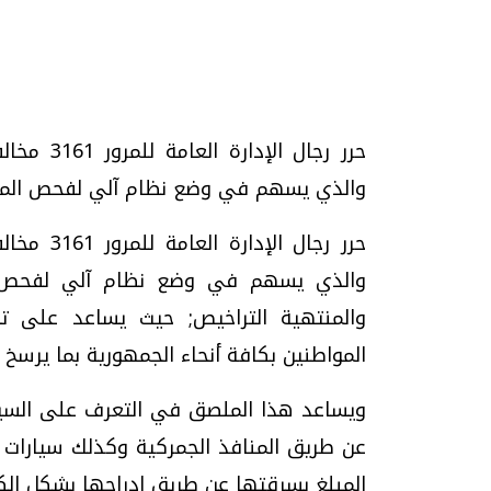
تحقيقات وحوارات
والذي يسهم في وضع نظام آلي لفحص المركب
والذي يسهم في وضع نظام آلي لفحص الم
والمنتهية التراخيص; حيث يساعد على ت
المواطنين بكافة أنحاء الجمهورية بما يرسخ م
يف
فيديو.. الإعلام الرقمي.. تقنيات واعدة
دليلك للتنسيق الجا
وتحديات هائلة
وإجابات
ويساعد هذا الملصق في التعرف على السيارا
الخميس، 30 يوليو 2026 01:09 م
السبت، 01 اغسطس 2026 10:25 ص
عن طريق المنافذ الجمركية وكذلك سيارات 
المبلغ بسرقتها عن طريق إدراجها بشكل إل