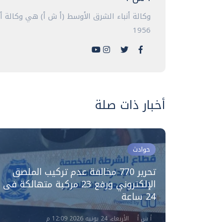
وكالة أنباء الشرق الأوسط (أ ش أ) هي وكالة 
1956
أخبار ذات صلة
حوادث
تحرير 770 مخالفة عدم تركيب الملصق
الملصق
الإلكتروني ورفع 23 مركبة متهالكة فى
24 ساعة
أ ش أ
الأربعاء، 24 يونيه 2026 12:09 م