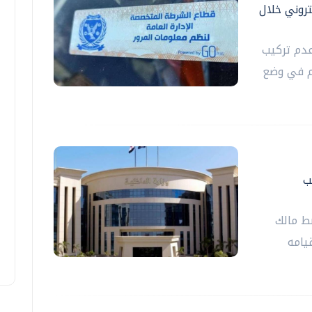
لكتروني خلال
مرور، 908 مخالفات عدم تركيب
ة مما يسهم في وضع
ب
بط مالك
يامه