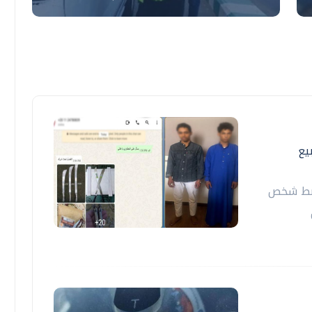
يع
 ضبط شخص