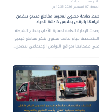
أخبار مصر
حوادث
الجمعة، 07 اغسطس 2026 12:35 ص
ضبط صانعة محتوى لنشرها مقاطع فيديو تتضمن
قيامها بالرقص بملابس خادشة للحياء
رصدت الإدارة العامة لحماية الآداب بقطاع الشرطة
المتخصصة قيام صانعة محتوى بنشر مقاطع فيديو
على صفحاتها بمواقع التواصل الإجتماعي تتضمن...